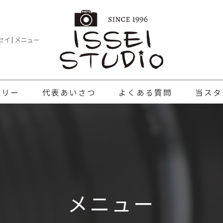
イ | メニュー
ラリー
代表あいさつ
よくある質問
当スタ
記念写真
家族写真
七五三
メニュー
成人式
証明写真