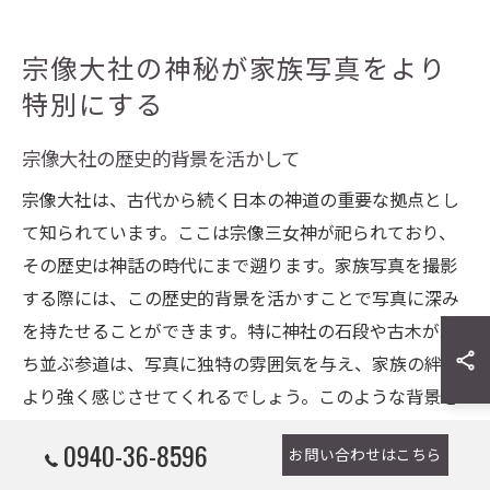
宗像大社の神秘が家族写真をより
特別にする
宗像大社の歴史的背景を活かして
宗像大社は、古代から続く日本の神道の重要な拠点とし
て知られています。ここは宗像三女神が祀られており、
その歴史は神話の時代にまで遡ります。家族写真を撮影
する際には、この歴史的背景を活かすことで写真に深み
を持たせることができます。特に神社の石段や古木が立
ち並ぶ参道は、写真に独特の雰囲気を与え、家族の絆を
より強く感じさせてくれるでしょう。このような背景を
用いることで、家族写真は単なる記録を超え、特別な物
0940-36-8596
お問い合わせはこちら
語を紡ぐものとなります。