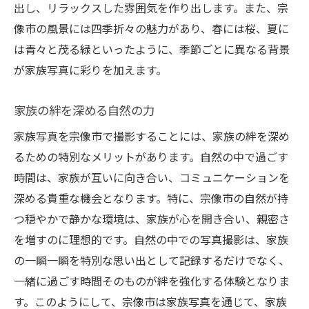
出し、リラックスした雰囲気を作り出します。また、宗
宗像大社の歴史的背景を活かして
像市の風景には四季折々の魅力があり、春には桜、夏に
神聖な雰囲気を写真に取り込む
は青々と茂る緑といったように、季節ごとに異なる背景
宗像大社での撮影の魅力
が家族写真に彩りを加えます。
家族写真に感じる伝統と格式
神社の持つ意味と家族の絆
家族の絆を深める自然の力
宗像大社と自然が作るフォトジェニックな
家族写真を宗像市で撮影することには、家族の絆を深め
場
るための特別なメリットがあります。自然の中で過ごす
宗像市の自然を活かした家族写真の撮り方
時間は、家族が互いに向き合い、コミュニケーションを
自然の中でのポージングの工夫
深める貴重な機会となります。特に、宗像市の自然が持
季節を活かしたカラーの選び方
つ穏やかで静かな環境は、家族が心を開き合い、親密さ
を増すのに理想的です。自然の中での写真撮影は、家族
写真撮影のための事前準備
の一瞬一瞬を特別な思い出として記録するだけでなく、
天候を味方につける撮影テクニック
一緒に過ごす時間そのものが絆を強化する体験となりま
自然を最大限に活用するアイデア
す。このようにして、宗像市は家族写真を通じて、家族