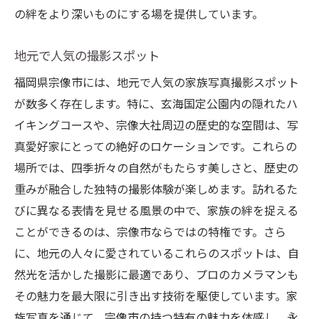
宗像市ならではの撮影の魅力
の絆をより深いものにする場を提供しています。
心に残る家族写真宗像市フォトスタジオ イッセ
イでの思い出作り
地元で人気の撮影スポット
撮影後の写真の楽しみ方
福岡県宗像市には、地元で人気の家族写真撮影スポット
家族写真の保存と活用法
が数多く存在します。特に、玄海国定公園内の隠れたハ
記憶に残る写真を撮る秘訣
イキングコースや、宗像大社周辺の歴史的な空間は、写
家族の歴史を写真で綴る
真愛好家にとっての絶好のロケーションです。これらの
場所では、四季折々の自然がもたらす美しさと、歴史の
印象に残るフォトアルバムの作り方
重みが融合した独特の撮影体験が楽しめます。訪れるた
宗像市フォトスタジオ イッセイで撮る特別
びに異なる表情を見せる風景の中で、家族の絆を捉える
な家族の物語
ことができるのは、宗像市ならではの特権です。さら
に、地元の人々に愛されているこれらのスポットは、自
然光を活かした撮影に最適であり、プロのカメラマンも
その魅力を最大限に引き出す技術を駆使しています。家
族写真を通じて、宗像市の持つ特有の魅力を体感し、永