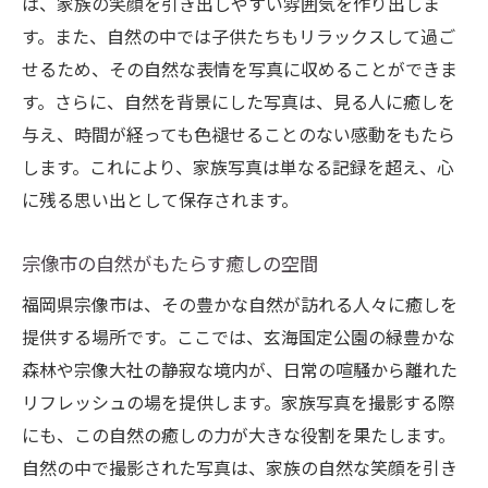
は、家族の笑顔を引き出しやすい雰囲気を作り出しま
自然が生み出すユニークなシーン
す。また、自然の中では子供たちもリラックスして過ご
宗像市の自然が持つ神秘性
せるため、その自然な表情を写真に収めることができま
季節感を取り入れた撮影アイデア
す。さらに、自然を背景にした写真は、見る人に癒しを
地域特有の自然美を写真に
与え、時間が経っても色褪せることのない感動をもたら
します。これにより、家族写真は単なる記録を超え、心
家族写真が特別な一枚になる理由
に残る思い出として保存されます。
玄海国定公園で撮る家族写真が特別な理由
公園がもたらす静けさと美しさ
宗像市の自然がもたらす癒しの空間
自然環境を活かした撮影プラン
福岡県宗像市は、その豊かな自然が訪れる人々に癒しを
玄海国定公園の絶景ポイント
提供する場所です。ここでは、玄海国定公園の緑豊かな
家族の思い出を作るアクティビティ
森林や宗像大社の静寂な境内が、日常の喧騒から離れた
自然と触れ合うリラクゼーション効果
リフレッシュの場を提供します。家族写真を撮影する際
家族写真に見る玄海国定公園の魅力
にも、この自然の癒しの力が大きな役割を果たします。
宗像大社の神秘が家族写真をより特別にする
自然の中で撮影された写真は、家族の自然な笑顔を引き