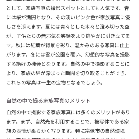
として、家族写真の撮影スポットとしても人気です。春
自然を活かした構図の作り方
には桜が満開となり、その淡いピンク色が家族写真に優
宗像市ならではの独特の風合い
しさを添えます。夏には青々とした木々と澄み切った空
家族写真に込めるメッセージ
が、子供たちの無邪気な笑顔をより鮮やかに引き立てま
自然光が引き出す家族の笑顔宗像市フォトスタ
す。秋には紅葉が背景を彩り、温かみのある写真に仕上
ジオ イッセイでの撮影
がります。冬には雪が公園を覆い、幻想的な写真を撮影
自然光を活かした撮影のポイント
する絶好の機会となります。自然の中で撮影することに
家族写真における光の重要性
より、家族の絆が深まった瞬間を切り取ることができ、
宗像市でのロケーション探し
これらの写真は一生の宝物となるでしょう。
笑顔を引き出す自然な雰囲気作り
自然の中で撮る家族写真のメリット
時間帯による光の変化とその影響
自然の中で撮影する家族写真には多くのメリットがあり
自然光がもたらす柔らかい表情
ます。まず、自然光を利用することで、被写体である家
宗像市の豊かな自然が魅せる家族写真の魅力
族の表情が柔らかく写ります。特に宗像市の自然環境
背景が引き立てる家族の笑顔