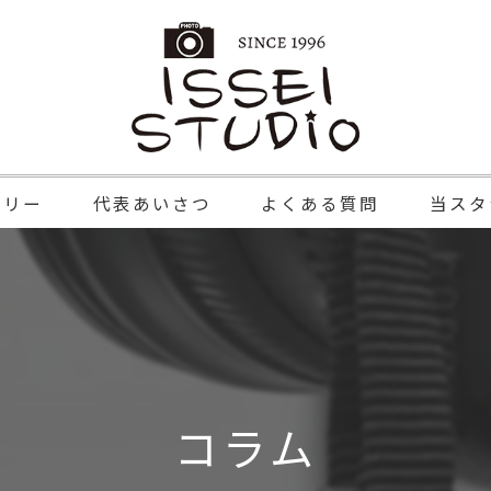
ラリー
代表あいさつ
よくある質問
当スタ
記念写真
家族写真
七五三
コラム
成人式
証明写真