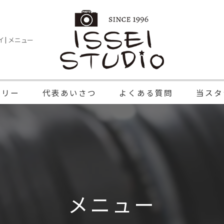
| メニュー
ラリー
代表あいさつ
よくある質問
当スタ
記念写真
家族写真
七五三
メニュー
成人式
証明写真