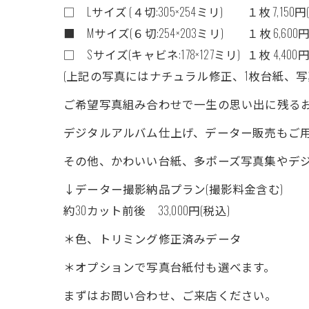
□ Lサイズ (４切:305×254ミリ) １枚 7,150円
■ Mサイズ(６切:254×203ミリ) １枚 6,600円
□ Sサイズ(キャビネ:178×127ミリ) １枚 4,400円
(上記の写真にはナチュラル修正、1枚台紙、
ご希望写真組み合わせで一生の思い出に残る
デジタルアルバム仕上げ、データー販売もご
その他、かわいい台紙、多ポーズ写真集やデジ
↓データー撮影納品プラン(撮影料金含む)
約30カット前後 33,000円(税込)
＊色、トリミング修正済みデータ
＊オプションで写真台紙付も選べます。
まずはお問い合わせ、ご来店ください。