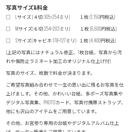
写真サイズ&料金
□ Lサイズ (４切:305×254ミリ) １枚 (7,150円税込)
□ Mサイズ(６切:254×203ミリ) １枚 (6,600円税込)
□ Sサイズ(キャビネ:178×127ミリ) １枚 (4,400円税込)
(上記の写真にはナチュラル修正、1枚台紙、写真から汚
れや傷防止ラミネート加工のオリジナル仕上げ付)
写真のサイズ、枚数で料金が決まります。
ご希望写真組み合わせで一生の思い出に残るお写真を仕
上げましす。その他、かわいい台紙、多ポーズ写真集や
デジタル写真集、PHOTOカード、写真付携帯ストラップ、
他にも沢山のアイテムをご用意しています。
その他、お宮参り専用の台紙やデジタルアルバム仕上
げ、データー販売もご用意しています。